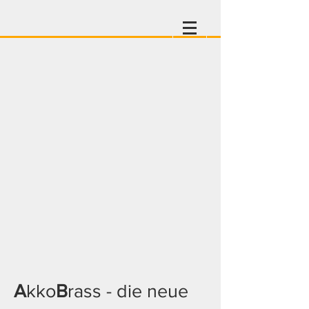
A
kko
B
rass - die neue