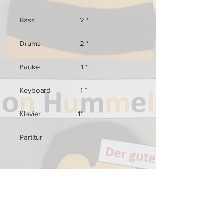
Bass 2 *
Drums 2 *
Pauke 1 *
Keyboard 1 *
Klavier 1*
Partitur