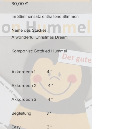
Preis
30,00 €
Im Stimmensatz enthaltene Stimmen
Name des Stückes:
A wonderful Christmas Dream
Komponist: Gottfried Hummel
Akkordeon 1 4 *
Akkordeon 2 4 *
Akkordeon 3 4 *
Begleitung 3 *
Easy 3 *