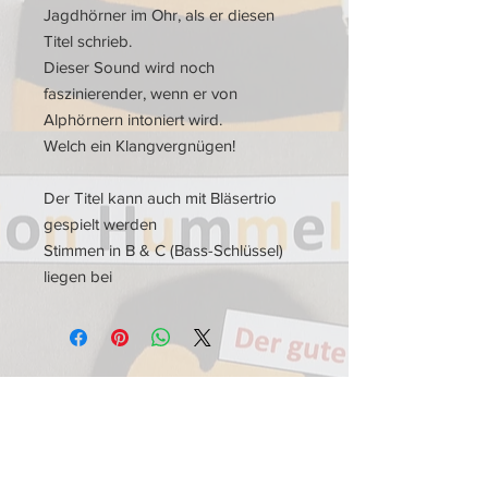
Jagdhörner im Ohr, als er diesen
Titel schrieb.
Dieser Sound wird noch
faszinierender, wenn er von
Alphörnern intoniert wird.
Welch ein Klangvergnügen!
Der Titel kann auch mit Bläsertrio
gespielt werden
Stimmen in B & C (Bass-Schlüssel)
liegen bei