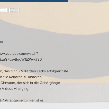
xi+"
/www.youtube.com/watch?
SBzaGFyayBodW1tZWw%3D
, das mit 16 Milliarden Klicks erfolgreichste
t alle Rekorde zu knacken.
er Ohrwurm, der sich in die Gehörgänge
 Videos viral ging.
i+"
Arrangement - hier ist es!