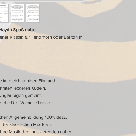
Zwei deutsche Tä
Bagatelle (Beetho
n Haydn Spaß dabei
ener Klassik für Tenorhorn oder Bariton in
ie im gleichnamigen Film und
ühmten leckeren Kugeln.
Ungläubigen gemeint...
die Drei Wiener Klassiker..
chen Allgemeinbildung 100% dazu.
s der klassischen Musik an.
 Ihre Musik den musizierenden näher