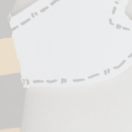
nze (Haydn)
ven)