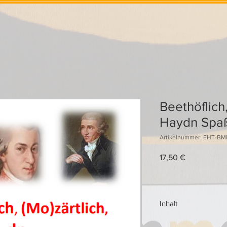
Beethöflich
Haydn Spa
Artikelnummer: EHT-BM
Preis
17,50 €
Inhalt
Beethöflich, Mozärtl