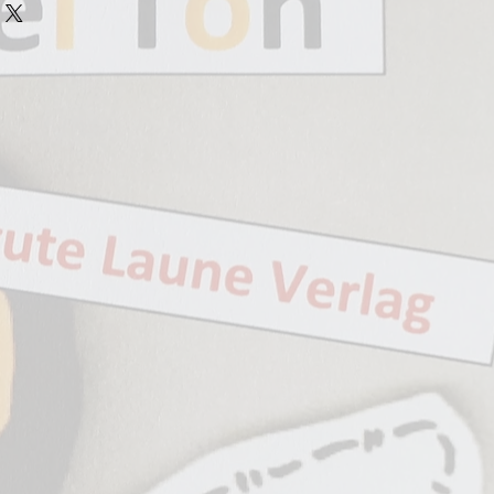
ethoven)
ven)
mpetenkonzert" (Haydn)
 kleine Nachtmusik" (Mozart)
(Mozart)
ie mit dem Paukenschlag" (Haydn)
rlich aus "Die Zauberflöte" (Mozart)
ionalhymne (Haydn)
ude schöner Götterfunken"
en)
us "Die Schöpfung" (Haydn)
Mozart)
Land am Strome (Mozart)
z (Beethoven)
n)
Giovanni" (Mozart)