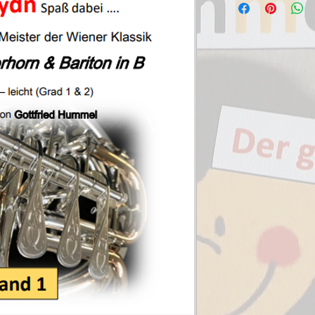
Inhalt
Ich liebe dich (Be
Ecossaise (Beetho
Andante aus "Tro
Romanze aus "Eine
Andante Gracioso 
Andante "Symphon
Ballett (Mozart)
Das klinget so her
Die deutsche Nat
Europahymne "Fre
(Beethoven)
Für Elise (Beethov
In holder Anmut a
Komm lieber Mai (
Land der Berge - 
Ländlerischer Tan
Menuet (Beethove
Menuett aus "Don 
Zingarese (Haydn)