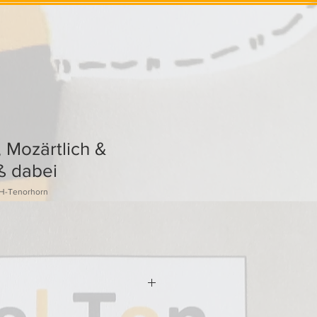
, Mozärtlich &
ß dabei
H-Tenorhorn
ich und einen Haydn Spaß dabei