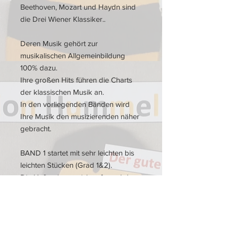
Beethoven, Mozart und Haydn sind
die Drei Wiener Klassiker..
Deren Musik gehört zur
musikalischen Allgemeinbildung
100% dazu.
Ihre großen Hits führen die Charts
der klassischen Musik an.
In den vorliegenden Bänden wird
Ihre Musik den musizierenden näher
gebracht.
BAND 1 startet mit sehr leichten bis
leichten Stücken (Grad 1&2).
Die Hefte eignen sich aufgrund des
Konzeptes hervorragend als
Ergänzung zu jedem Unterricht -
aber auch für Konzerte und
Wertungsspiele.