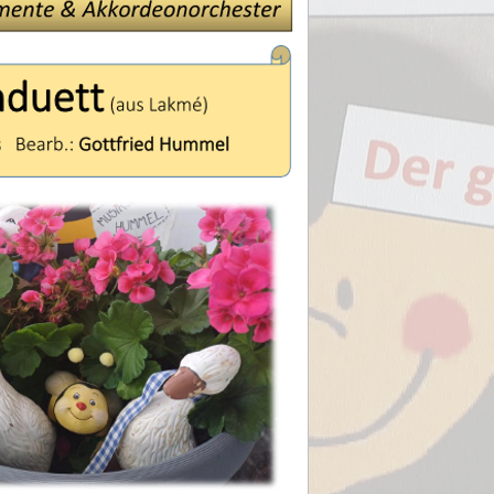
1* Solo 1 in C (hoch)
1* Solo 1 in C (tief)
1* Solo 1 in B
1* Solo 1 in Es
1* Solo 1 in C (Bass-S
1* Solo 2 in C (hoch)
1* Solo 2 in C (tief)
1* Solo 2 in B
1* Solo 2 in Es
1* Solo 2 in C (Bass-S
---------------------------------
3-mal Akkordeon 1
3-mal Akkordeon 2
3-mal Akkordeon 3
3-mal Easy
1-mal Keyboard / Ele
1-mal Klavier
2-mal Begleitung
2-mal Bass
1-mal Pauke
1-mal Drums