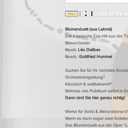
Blumenduett (aus Lakmé)
Der klassische Top-Hit aus der 
Blasorchester
Musik:
Léo Delibes
Bearb.:
Gottfried Hummel
Suchen Sie für Ihr nächstes Konzer
Orchesterbegleitung?
Klassisch & weltbekannt?
Welches das Publikum sofort in E
Dann sind Sie hier genau richtig!
Werke für Solist & Akkordeonorche
Wenn es dann sogar zwei Solisten s
Das Blumenduett aus der Oper "L