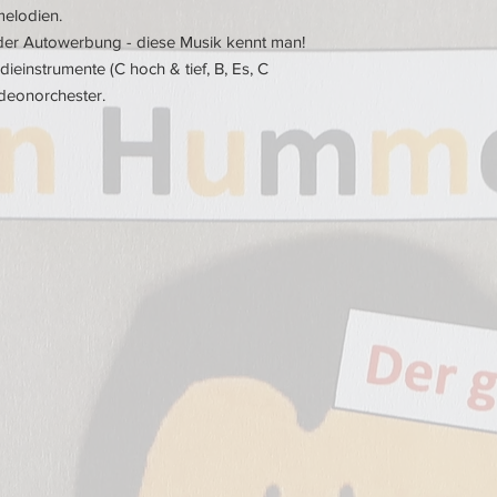
elodien.
der Autowerbung - diese Musik kennt man!
odieinstrumente (C hoch & tief, B, Es, C
deonorchester.