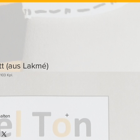
t (aus Lakmé)
103 Kpl.
alten
te in C (hoch & tief),B,Es und C
 grosses Akkordeonorchester