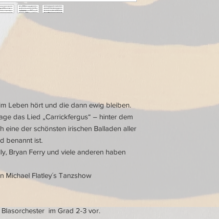
3*
2. Klarinette
3*
3. Klarinette
1*
Bass-
Klarinette
(
Bass
in B)
 im Leben hört und die dann ewig bleiben.
1*
1. Alt-
age das Lied „Carrickfergus“ – hinter dem
Saxophon in Es
h eine der schönsten irischen Balladen aller
nd benannt ist.
1*
2. Alt-
ly, Bryan Ferry und viele anderen haben
Saxophon in Es
2*
Tenor-
in Michael Flatley´s Tanzshow
Saxophon
1*
Bariton-
r Blasorchester im Grad 2-3 vor.
Saxophon in Es