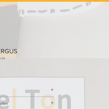
ERGUS
O-56
.com/watch?v=Ya373jHsly4&t=20s
alten