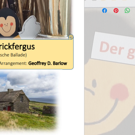
Im Stimmensatz
enthaltene
Stimmen
Name des
Stückes:
Carrickfergus
4*
Flöte in C
1*
Oboe
1*
Fagott
(Bariton in C)
1*
Es-Klarinette
3*
1. Klarinette