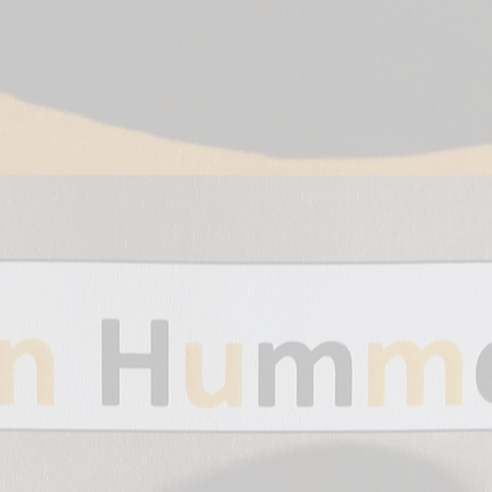
1*
1. Posaune in
B
1*
2. Posaune
in B
1*
3. Posaune
in B
2*
Bass 1 & 2 in
C
1*
Bass in B
(Bassklarinette)
1*
Bass in Es
(Barisax)
2*
Drums
1*
Pauke