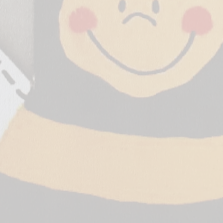
(Melodie)
2*
2. Horn in F
(Melodie)
2*
Tenorhorn 1
in B
1*
Bariton in B
1*
Bariton in C
(Fagott)
1*
1. Posaune in
C
1*
2. Posaune
in C
1*
3. Posaune
in C