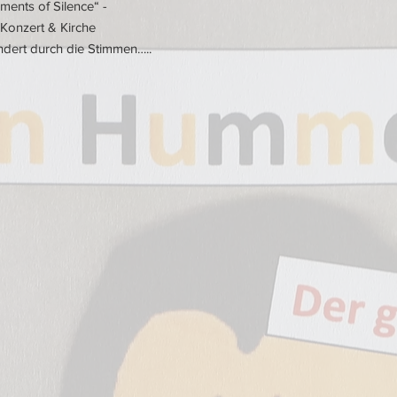
ments of Silence“ -
(Bass in Es)
 Konzert & Kirche
ert durch die Stimmen…..
4*
Flügelhorn &
Trompete 1
4*
Flügelhorn &
Trompete 2 & 3
1*
1. Horn in F
(Begleitung)
1*
2. Horn in F
(Begleitung)
1*
3. Horn in F
(Begleitung)
2*
1. Horn in F