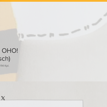
- OHO!
sch)
14 Kpl.