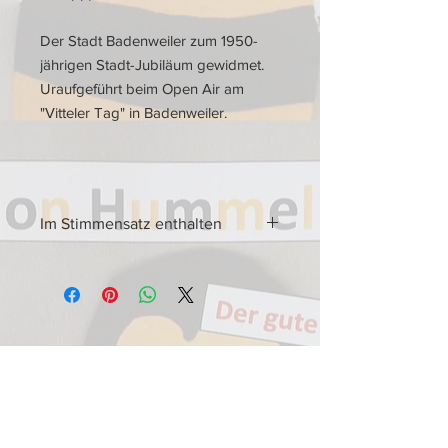
Der Stadt Badenweiler zum 1950-
jährigen Stadt-Jubiläum gewidmet.
Uraufgeführt beim Open Air am
"Vitteler Tag" in Badenweiler.
Im Stimmensatz enthalten
Im Stimmensatz jeweils ein
Stimmenheft für
Flöte in C
Oboe
Fagott
Es-Klarinette
1. Klarinette
2. Klarinette
3. Klarinette