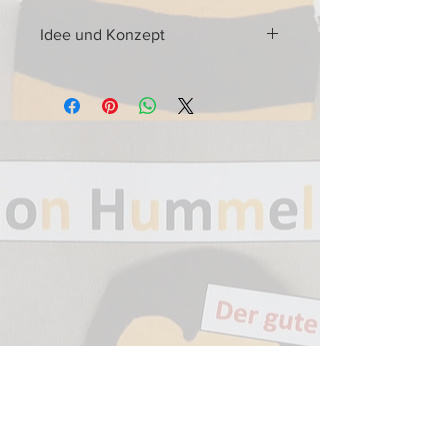
Idee und Konzept
dee und Konzept:
schon immer hat die Klassik
begeistert
die neue Serie "Das kenne ich"
führt Akkordeonisten an dieses
Thema heran
für Wertungsspiel geeignet
Produktbeschreibung:
Auflage 2017
Broschüre, DIN A4, Heftklammer