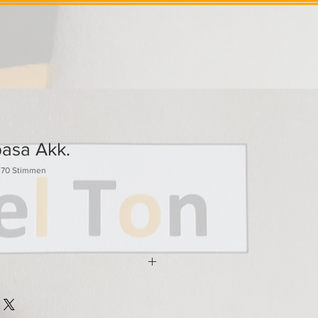
pasa Akk.
-70 Stimmen
iler