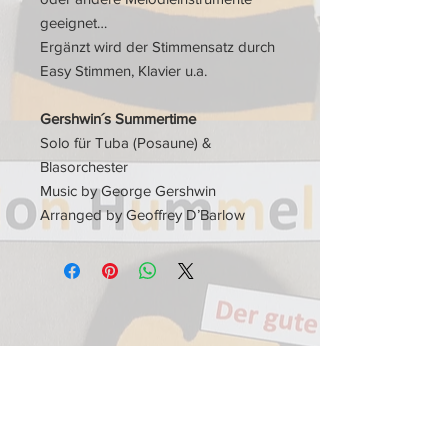
geeignet…
Ergänzt wird der Stimmensatz durch
Easy Stimmen, Klavier u.a.
Gershwin´s Summertime
Solo für Tuba (Posaune) &
Blasorchester
Music by George Gershwin
Arranged by Geoffrey D’Barlow