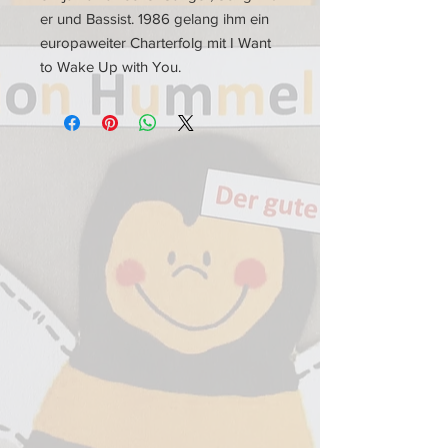
er und Bassist. 1986 gelang ihm ein
europaweiter Charterfolg mit I Want
to Wake Up with You.