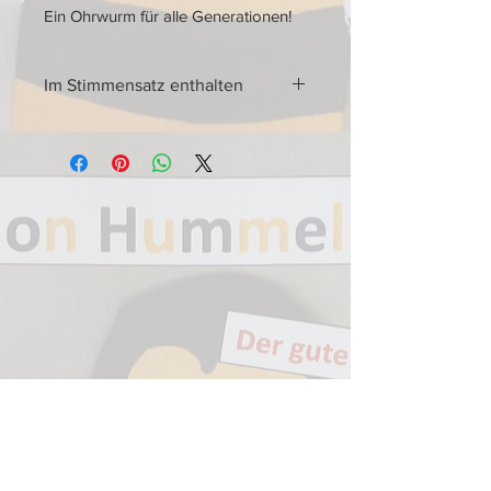
Ein Ohrwurm für alle Generationen!
Im Stimmensatz enthalten
Im Stimmensatz „Light & Flexi “
enthalten:
1.Stimme in C (hoch)
1.Stimme in C (tief)
1.Stimme in B
1.Stimme in Es
2.Stimme in C (hoch)
2.Stimme in C (tief)
2.Stimme in B
2.Stimme in Es
3. Stimme (Nebenstimme) in C (Bass-
Schlüssel)
3. Stimme (Nebenstimme) in B
3. Stimme (Nebenstimme) in F
Begleitung 1-2 in C (Bass-Schlüssel)