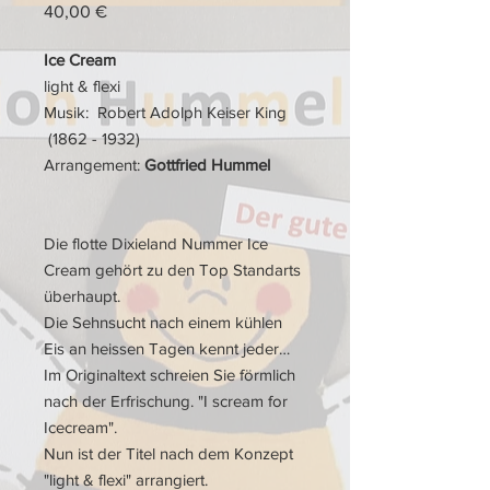
Preis
40,00 €
Ice Cream
light & flexi
Musik: Robert Adolph Keiser King
(1862 - 1932)
Arrangement:
Gottfried Hummel
Die flotte Dixieland Nummer Ice
Cream gehört zu den Top Standarts
überhaupt.
Die Sehnsucht nach einem kühlen
Eis an heissen Tagen kennt jeder…
Im Originaltext schreien Sie förmlich
nach der Erfrischung. "I scream for
Icecream".
Nun ist der Titel nach dem Konzept
"light & flexi" arrangiert.