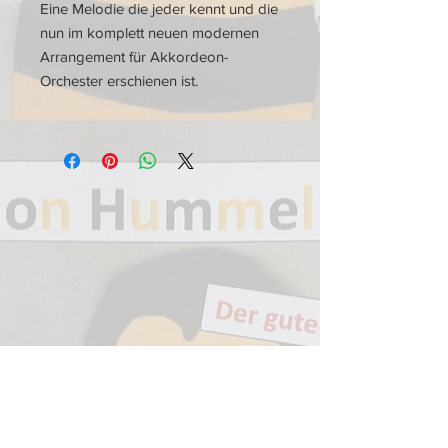
Eine Melodie die jeder kennt und die
nun im komplett neuen modernen
Arrangement für Akkordeon-
Orchester erschienen ist.