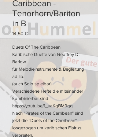
Caribbean -
Tenorhorn/Bariton
in B
Preis
14,50 €
Duets Of The Caribbean
Karibische Duette von Geoffrey D.
Barlow
für Melodieinstrumente & Begleitung
ad lib.
(auch Solo spielbar)
Verschiedene Hefte die miteinander
kombinierbar sind
https://youtu.be/1_uaKqBM9qg
Nach "Pirates of the Carribean" sind
jetzt die "Duets of the Carribean"
losgezogen um karibischen Flair zu
verbreiten.