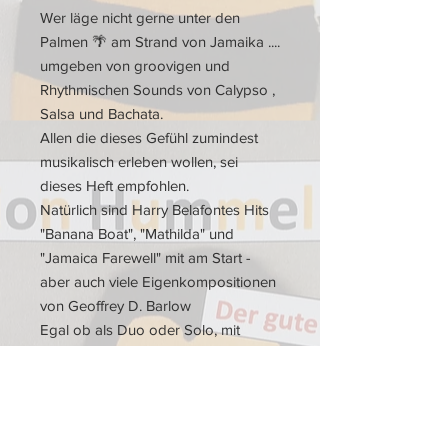
Wer läge nicht gerne unter den
Palmen
🌴
am Strand von Jamaika ....
umgeben von groovigen und
Rhythmischen Sounds von Calypso ,
Salsa und Bachata.
Allen die dieses Gefühl zumindest
musikalisch erleben wollen, sei
dieses Heft empfohlen.
Natürlich sind Harry Belafontes Hits
"Banana Boat", "Mathilda" und
"Jamaica Farewell" mit am Start -
aber auch viele Eigenkompositionen
von Geoffrey D. Barlow
Egal ob als Duo oder Solo, mit
Klavier-(Akkordeon)Begleitung oder
ohne ....
Bringen Sie karibischen Flair in Ihre
Welt.