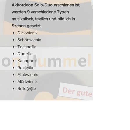
Akkordeon Solo-Duo erschienen ist,
werden 9 verschiedene Typen
musikalisch, textlich und bildlich in
Szenen gesetzt.
Dickwienix
Schönwienix
Technofix
Dudelix
Kanngarni
Rockyfix
Flinkwienix
Müdwienix
Bello(w)fix
Besetzung: Akk 1-4, Bass, El, Schl,
Pauken
Einstufung DHV: Orchester