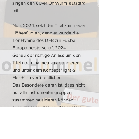
singen den 80-er Ohrwurm lautstark
mit.
Nun, 2024, setzt der Titel zum neuen
Höhenflug an, denn er wurde die
Tor Hymne des DFB zur Fußball
Europameisterschaft 2024.
Genau der richtige Anlass um den
Titel noch mal neu zu arrangieren
und unter dem Konzept "light &
Flexi+" zu veröffentlichen.
Das Besondere daran ist, dass nicht
nur alle Instrumentengruppen
zusammen musizieren können,
sondern auch, das die Youngsters
mit ihrer sehr leichten Easy Stimme
mit am Start sind.
Ein Erlebnis für alle Generationen.