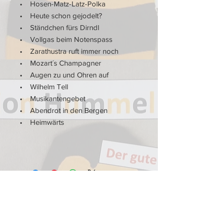
• Hosen-Matz-Latz-Polka
• Heute schon gejodelt?
• Ständchen fürs Dirndl
• Vollgas beim Notenspass
• Zarathustra ruft immer noch
• Mozart´s Champagner
• Augen zu und Ohren auf
• Wilhelm Tell
• Musikantengebet
• Abendrot in den Bergen
• Heimwärts