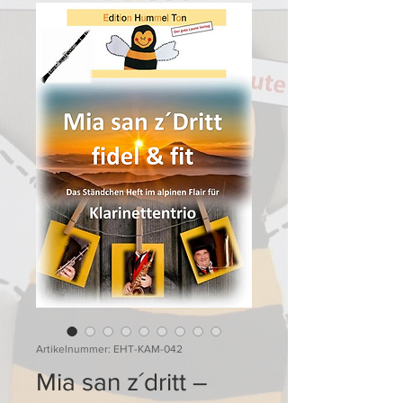
Artikelnummer: EHT-KAM-042
Mia san z´dritt –