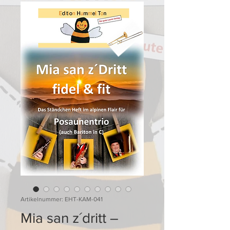
Artikelnummer: EHT-KAM-041
Mia san z´dritt –