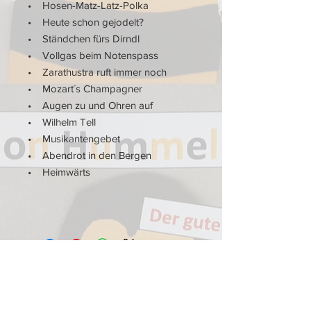
• Hosen-Matz-Latz-Polka
• Heute schon gejodelt?
• Ständchen fürs Dirndl
• Vollgas beim Notenspass
• Zarathustra ruft immer noch
• Mozart´s Champagner
• Augen zu und Ohren auf
• Wilhelm Tell
• Musikantengebet
• Abendrot in den Bergen
• Heimwärts