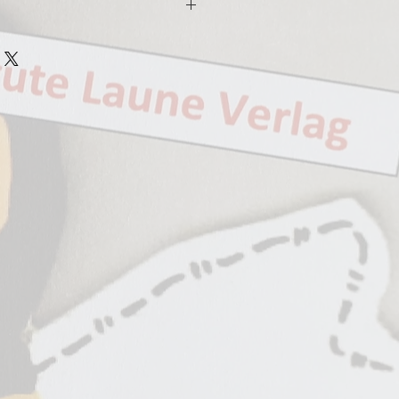
des Arrangements
IcE7BL4
tronium 1 ad. lib
al Video
tronium 1 ad. lib
.com/watch?v=I5xZRlQFYj0