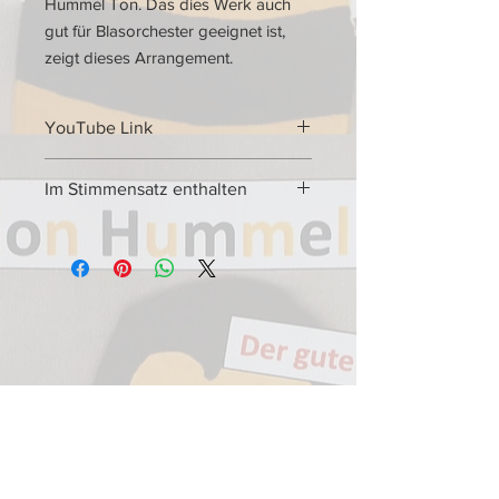
Hummel Ton. Das dies Werk auch
gut für Blasorchester geeignet ist,
zeigt dieses Arrangement.
YouTube Link
YouTube Link Romanze
Im Stimmensatz enthalten
Im Stimmensatz enthaltene
Stimmen
Name des Stückes:
Romanze aus
“Klavierkonzert d-Moll“
4*
Flöte in C