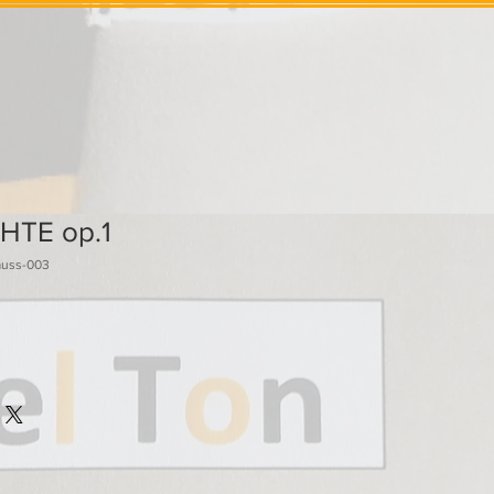
HTE op.1
auss-003