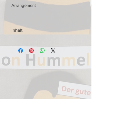
Arrangement
Inhalt
Inhalt:
Jambalaya
Musik: Hank Williams (1923 - 1953)
Blue Yodel No. 1 (T for Texas)
Musik: James Charles Rodgers (1897
– 1933)
Hey! Good Lookin´
Musik: Hank Williams (1923 - 1953)
Wayfaring Stranger
Musik: Traditional
The Honky Tonk Blues
Musik: Hank Williams (1923 - 1953)